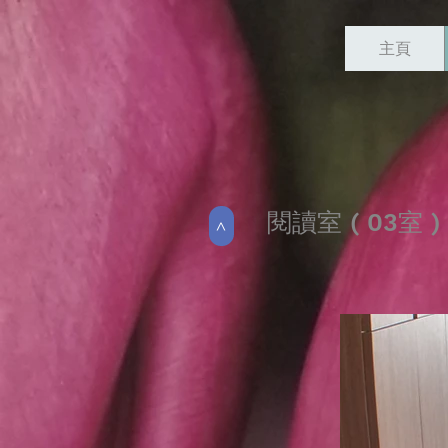
主頁
閱讀室 ( 03室 )
>